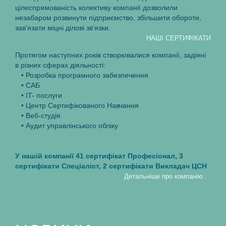
цiлеспрямованiсть колективу компанiї дозволили
незабаром розвинути пiдприємство, збiльшити обороти,
зав'язати мiцнi дiловi зв'язки.
НАШI СЕРТИФIКАТИ
Протягом наступних рокiв створювалися компанiї, задiянi
в рiзних сферах дiяльностi:
• Розробка програмного забезпечення
• САБ
• IT- послуги
• Центр Cертифiкованого Навчання
• Веб-студiя
• Аудит управлiнського облiку
У нашiй компанiї 41 сертифiкат Професiонал, 3
сертифiкати Спецiалiст, 2 сертифiкати Викладач ЦСН
Детальнiше про компанiю..