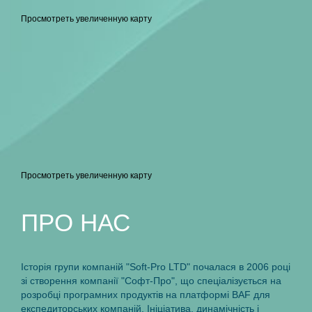
Просмотреть увеличенную карту
Просмотреть увеличенную карту
ПРO НАС
Iсторiя групи компанiй "Soft-Pro LTD" почалася в 2006 роцi
зi створення компанiї "Софт-Про", що спецiалiзується на
розробцi програмних продуктiв на платформi BAF для
експедиторських компанiй. Iнiцiатива, динамiчнiсть i