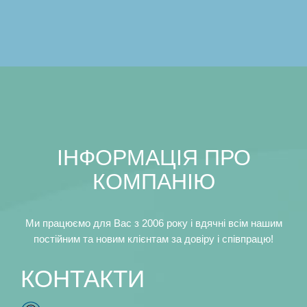
IНФОРМАЦIЯ ПРО
КОМПАНIЮ
Ми працюємо для Вас з 2006 року i вдячнi всiм нашим
постiйним та новим клiєнтам за довiру i спiвпрацю!
КОНТАКТИ