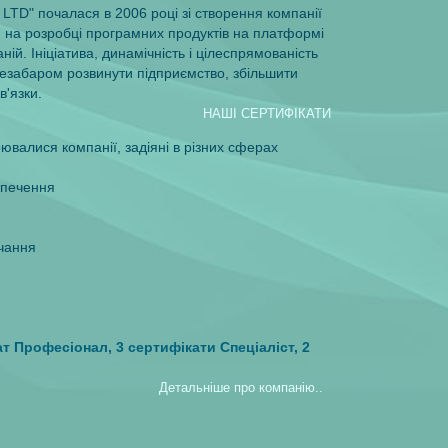
o LTD" почалася в 2006 роцi зi створення компанiї
я на розробцi програмних продуктiв на платформi
iй. Iнiцiатива, динамiчнiсть i цiлеспрямованiсть
незабаром розвинути пiдприємство, збiльшити
в'язки.
НАШI СЕРТИФIКАТИ
ювалися компанiї, задiянi в рiзних сферах
зпечення
чання
ат Професiонал, 3 сертифiкати Спецiалiст, 2
Детальнiше про компанiю..