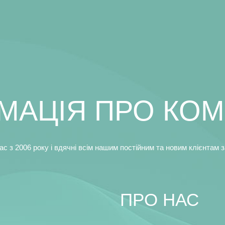
МАЦIЯ ПРО КО
 з 2006 року i вдячнi всiм нашим постiйним та новим клiєнтам за
ПРO НАС