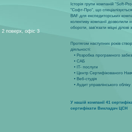
Iсторiя групи компанiй "Soft-Pr
"Софт-Про", що спецiалiзуєтьс
BAF для експедиторських компан
колективу компанiї дозволили 
обороти, зав'язати мiцнi дiловi з
, 2 поверх, офiс 3
Протягом наступних рокiв створ
дiяльностi:
• Розробка програмного забе
• САБ
• IT- послуги
• Центр Cертифiкованого Нав
• Веб-студiя
• Аудит управлiнського облiку
У нашiй компанiї 41 сертифiк
сертифiкати Викладач ЦСН