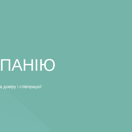
МПАНIЮ
 довiру i спiвпрацю!