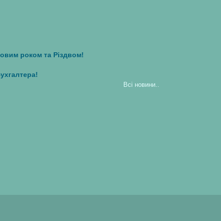
овим роком та Різдвом!
Бухгалтера!
Всi новини..