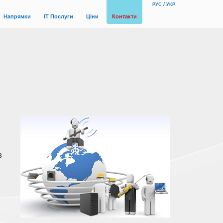
/
РУС
УКР
Напрямки
IТ Послуги
Цiни
Контакти
в