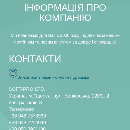
IНФОРМАЦIЯ ПРО
КОМПАНIЮ
Ми працюємо для Вас з 2006 року i вдячнi всiм нашим
постiйним та новим клiєнтам за довiру i спiвпрацю!
КОНТАКТИ
Зв'язатися з нами - онлайн пiдтримка
SOFT-PRO LTD.
Україна, м.Одесса, вул. Балкiвська, 120/2, 2
поверх, офiс 3
Телефони:
+38 048 7373939
+38 048 7254949
+38 050 3901138