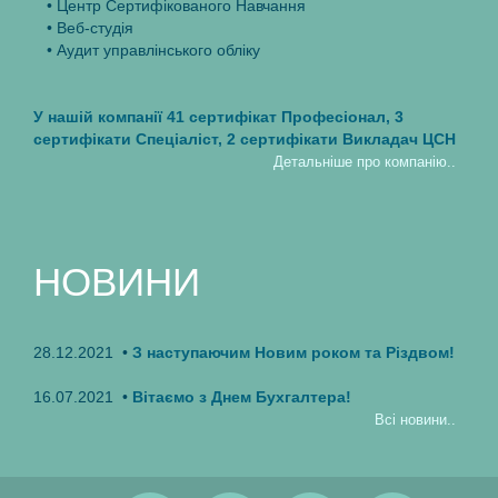
• Центр Cертифiкованого Навчання
• Веб-студiя
• Аудит управлiнського облiку
У нашiй компанiї 41 сертифiкат Професiонал, 3
сертифiкати Спецiалiст, 2 сертифiкати Викладач ЦСН
Детальнiше про компанiю..
НОВИНИ
28.12.2021 •
З наступаючим Новим роком та Різдвом!
16.07.2021 •
Вітаємо з Днем ​​Бухгалтера!
Всi новини..