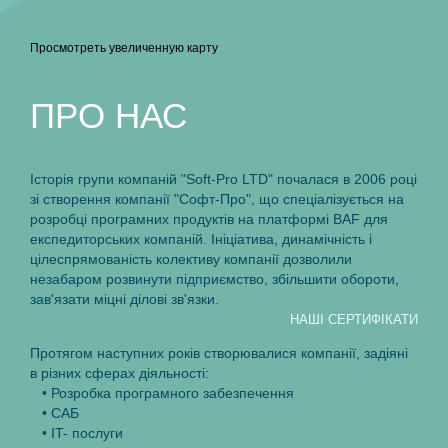
Просмотреть увеличенную карту
ПРO НАС
Iсторiя групи компанiй "Soft-Pro LTD" почалася в 2006 роцi
зi створення компанiї "Софт-Про", що спецiалiзується на
розробцi програмних продуктiв на платформi BAF для
експедиторських компанiй. Iнiцiатива, динамiчнiсть i
цiлеспрямованiсть колективу компанiї дозволили
незабаром розвинути пiдприємство, збiльшити обороти,
зав'язати мiцнi дiловi зв'язки.
НАШI СЕРТИФIКАТИ
Протягом наступних рокiв створювалися компанiї, задiянi
в рiзних сферах дiяльностi:
• Розробка програмного забезпечення
• САБ
• IT- послуги